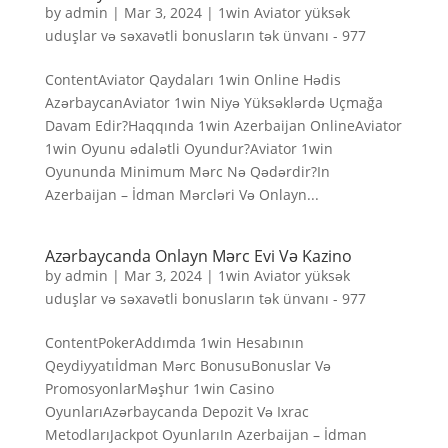
by
admin
|
Mar 3, 2024
|
1win Aviator yüksək
uduşlar və səxavətli bonusların tək ünvanı - 977
ContentAviator Qaydaları 1win Online Hədis
AzərbaycanAviator 1win Niyə Yüksəklərdə Uçmağa
Davam Edir?Haqqında 1win Azerbaijan OnlineAviator
1win Oyunu ədalətli Oyundur?Aviator 1win
Oyununda Minimum Mərc Nə Qədərdir?In
Azerbaijan – İdman Mərcləri Və Onlayn...
Azərbaycanda Onlayn Mərc Evi Və Kazino
by
admin
|
Mar 3, 2024
|
1win Aviator yüksək
uduşlar və səxavətli bonusların tək ünvanı - 977
ContentPokerAddımda 1win Hesabının
Qeydiyyatıİdman Mərc BonusuBonuslar Və
PromosyonlarMəşhur 1win Casino
OyunlarıAzərbaycanda Depozit Və Ixrac
MetodlarıJackpot OyunlarıIn Azerbaijan – İdman